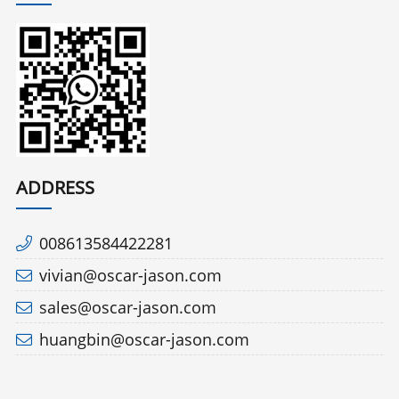
ADDRESS
008613584422281
vivian@oscar-jason.com
sales@oscar-jason.com
huangbin@oscar-jason.com