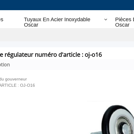
es
Tuyaux En Acier Inoxydable
Pièces 
Oscar
Oscar
e régulateur numéro d'article : oj-o16
ption
du gouverneur
'ARTICLE : OJ-O16