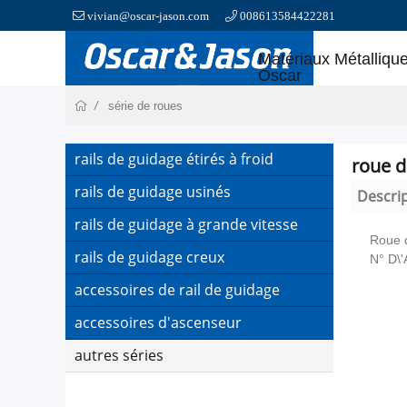
vivian@oscar-jason.com
008613584422281
Matériaux Métalliqu
Oscar
série de roues
rails de guidage étirés à froid
roue d
rails de guidage usinés
Descri
rails de guidage à grande vitesse
Roue 
rails de guidage creux
N° D\
accessoires de rail de guidage
accessoires d'ascenseur
autres séries