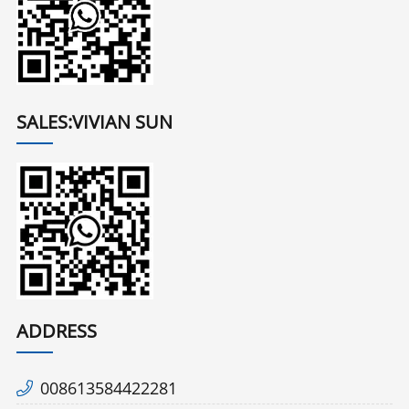
SALES:VIVIAN SUN
ADDRESS
008613584422281