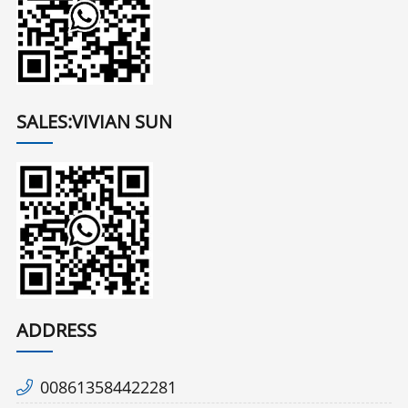
SALES:VIVIAN SUN
ADDRESS
008613584422281