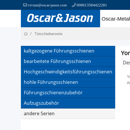
vivian@oscar-jason.com
008613584422281
Oscar-Metal
Türschieberserie
kaltgezogene Führungsschienen
Yon
bearbeitete Führungsschienen
Des
Hochgeschwindigkeitsführungsschienen
Y
hohle Führungsschienen
A
Führungsschienenzubehör
Aufzugszubehör
andere Serien