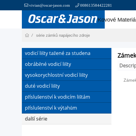
vivian@oscar-jason.com
008613584422281
Kovové Materiá
série zámků napájecího zdroje
vodicí lišty tažené za studena
Zámek 
obráběné vodicí lišty
Descri
vysokorychlostní vodicí lišty
Zámek
duté vodicí lišty
příslušenství k vodicím lištám
příslušenství k výtahům
další série