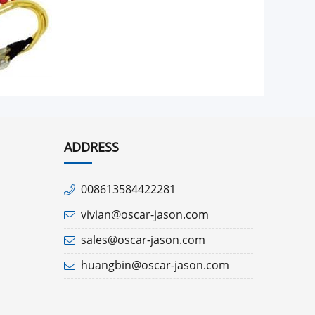
ADDRESS
008613584422281
vivian@oscar-jason.com
sales@oscar-jason.com
huangbin@oscar-jason.com