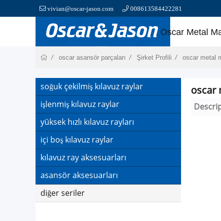
vivian@oscar-jason.com
008613584422281
Oscar Metal M
oscar asansör parçaları
Şirket Profili
oscar metal 
soğuk çekilmiş kılavuz raylar
oscar 
işlenmiş kılavuz raylar
Descri
yüksek hızlı kılavuz rayları
içi boş kılavuz raylar
kılavuz ray aksesuarları
asansör aksesuarları
diğer seriler