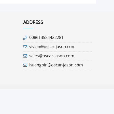
ADDRESS
008613584422281
vivian@oscar-jason.com
sales@oscar-jason.com
huangbin@oscar-jason.com