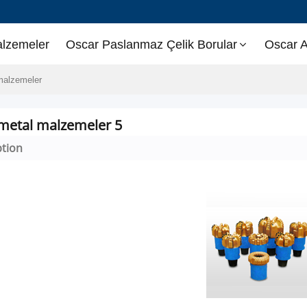
alzemeler
Oscar Paslanmaz Çelik Borular
Oscar A
malzemeler
metal malzemeler 5
ption