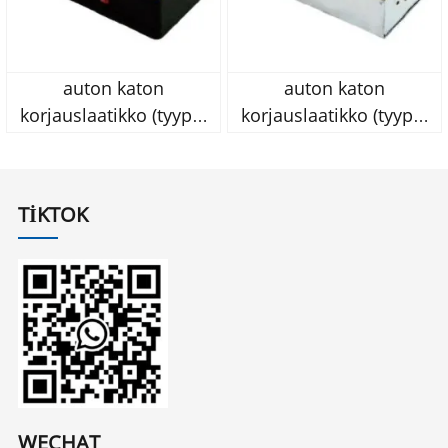
auton katon
auton katon
korjauslaatikko (tyyppi
korjauslaatikko (tyyppi
b) tuotenro: oj-l02
a) tuotenro: oj-l01
TIKTOK
WECHAT