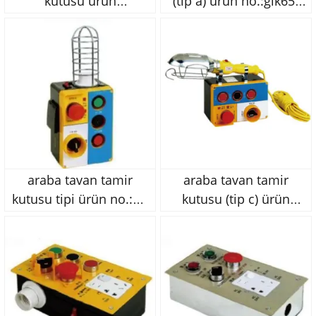
kutusu ürün
(tip a) ürün no.:glk65-
no.:gul86l06
l05
araba tavan tamir
araba tavan tamir
kutusu tipi ürün no.:oj-
kutusu (tip c) ürün
l04
no.:oj-l03