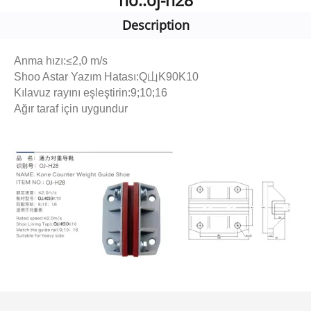
no.:oj-h28
Description
Anma hızı:≤2,0 m/s
Shoo Astar Yazım Hatası:Q山K90K10
Kılavuz rayını eşleştirin:9;10;16
Ağır taraf için uygundur