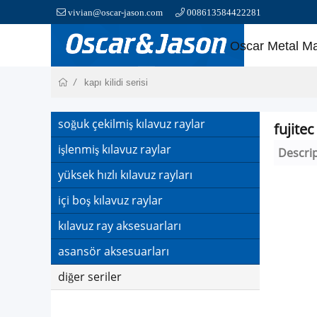
vivian@oscar-jason.com
008613584422281
Oscar Metal M
kapı kilidi serisi
soğuk çekilmiş kılavuz raylar
fujitec
işlenmiş kılavuz raylar
Descri
yüksek hızlı kılavuz rayları
içi boş kılavuz raylar
kılavuz ray aksesuarları
asansör aksesuarları
diğer seriler