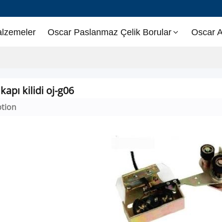
alzemeler
Oscar Paslanmaz Çelik Borular
Oscar A
 kapı kilidi oj-g06
ption