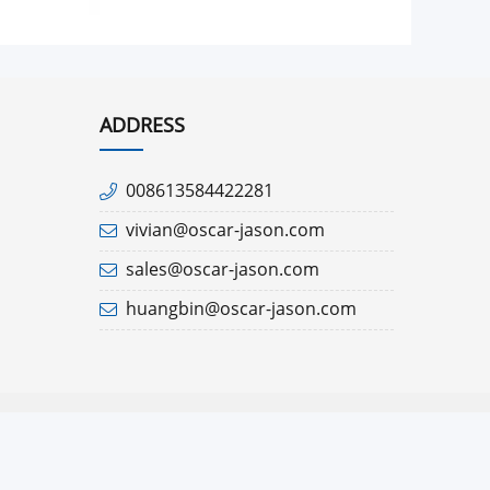
ADDRESS
008613584422281
vivian@oscar-jason.com
sales@oscar-jason.com
huangbin@oscar-jason.com