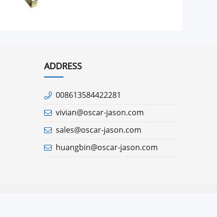
ADDRESS
008613584422281
vivian@oscar-jason.com
sales@oscar-jason.com
huangbin@oscar-jason.com