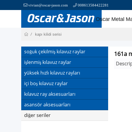
vivian@oscar-jason.com
008613584422281
Oscar Metal M
kapı kilidi serisi
soğuk çekilmiş kılavuz raylar
161a m
işlenmiş kılavuz raylar
Descri
yüksek hızlı kılavuz rayları
içi boş kılavuz raylar
kılavuz ray aksesuarları
asansör aksesuarları
diğer seriler