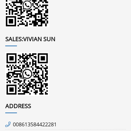
SALES:VIVIAN SUN
ADDRESS
008613584422281