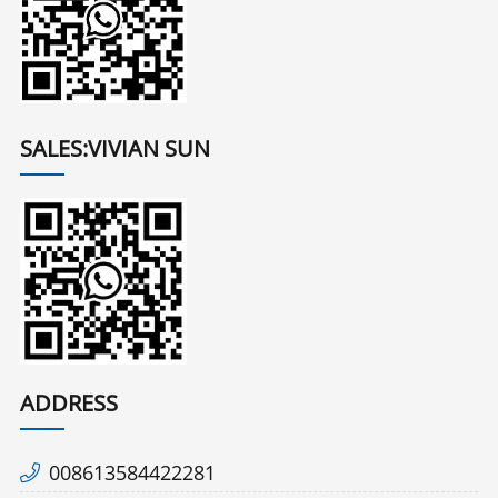
SALES:VIVIAN SUN
ADDRESS
008613584422281