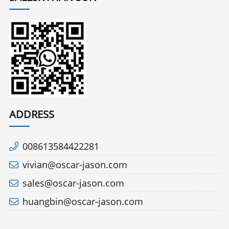
ADDRESS
008613584422281
vivian@oscar-jason.com
sales@oscar-jason.com
huangbin@oscar-jason.com