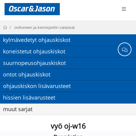
ovikoneen ja kerrosportin varaosat
kylmävedetyt ohjauskiskot
koneistetut ohjauskiskot
suurnopeusohjauskiskot
ontot ohjauskiskot
ohjauskiskon lisävarusteet
hissien lisävarusteet
muut sarjat
vyö oj-w16