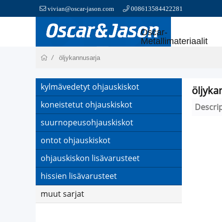
vivian@oscar-jason.com
008613584422281
Oscar-
Metallimateriaalit
öljykannusarja
kylmävedetyt ohjauskiskot
öljyka
koneistetut ohjauskiskot
Descri
suurnopeusohjauskiskot
ontot ohjauskiskot
ohjauskiskon lisävarusteet
hissien lisävarusteet
muut sarjat