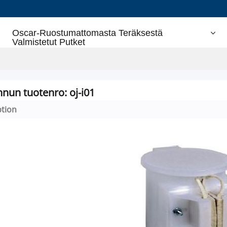
Oscar-Ruostumattomasta Teräksestä
Valmistetut Putket
nnun tuotenro: oj-i01
ption