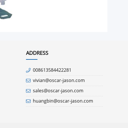
ADDRESS
008613584422281
vivian@oscar-jason.com
sales@oscar-jason.com
huangbin@oscar-jason.com