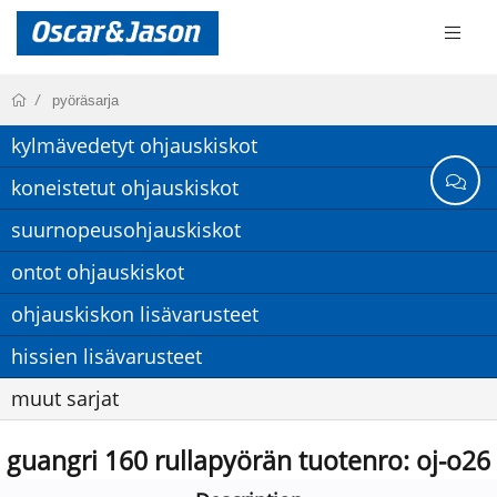
pyöräsarja
kylmävedetyt ohjauskiskot
koneistetut ohjauskiskot
suurnopeusohjauskiskot
ontot ohjauskiskot
ohjauskiskon lisävarusteet
hissien lisävarusteet
muut sarjat
guangri 160 rullapyörän tuotenro: oj-o26