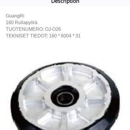
Description
GuangRi
160 Rullapyörä
TUOTENUMERO: OJ-O26
TEKNISET TIEDOT: 160 * 6004 * 31