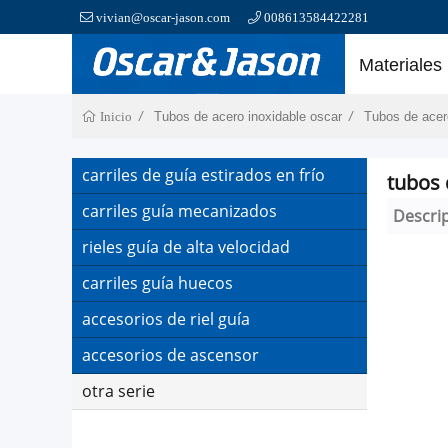
vivian@oscar-jason.com
008613584422281
Materiales
Tubos de acero inoxidable oscar
Tubos de acer
Inicio
carriles de guía estirados en frío
tubos 
carriles guía mecanizados
Descri
rieles guía de alta velocidad
carriles guía huecos
accesorios de riel guía
accesorios de ascensor
otra serie