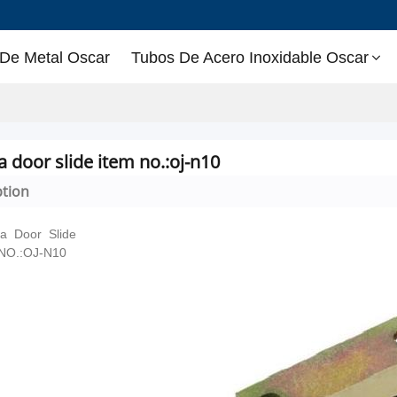
 De Metal Oscar
Tubos De Acero Inoxidable Oscar
toshiba door slide item no.:oj-n10
ption
ba Door Slide
NO.:OJ-N10