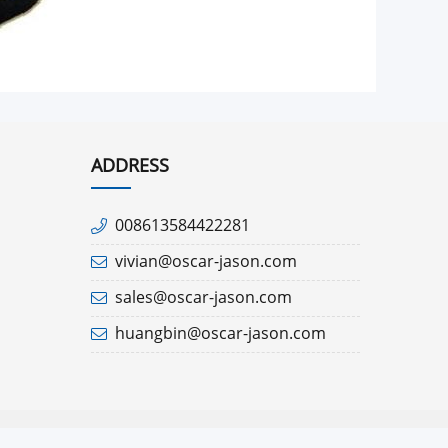
ADDRESS
008613584422281
vivian@oscar-jason.com
sales@oscar-jason.com
huangbin@oscar-jason.com