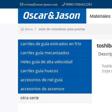
vivian@oscar-jason.com
008613584422281
Materiales
serie de correderas para puertas
Inicio
carriles de guía estirados en frío
carriles guía mecanizados
Descri
rieles guía de alta velocidad
Toshi
carriles guía huecos
ITEM 
accesorios de riel guía
accesorios de ascensor
otra serie