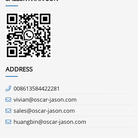
ADDRESS
008613584422281
vivian@oscar-jason.com
sales@oscar-jason.com
huangbin@oscar-jason.com