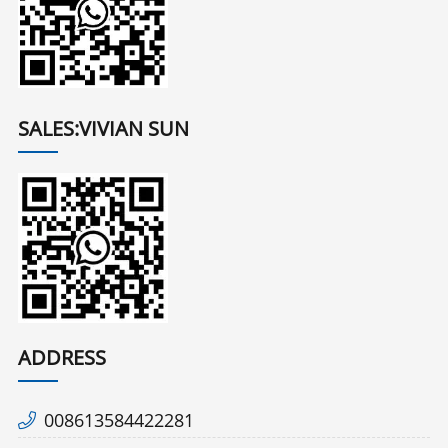
SALES:VIVIAN SUN
ADDRESS
008613584422281