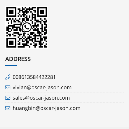
ADDRESS
008613584422281
vivian@oscar-jason.com
sales@oscar-jason.com
huangbin@oscar-jason.com