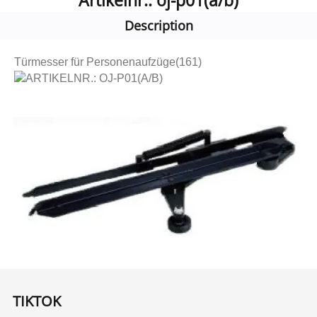
Artikelnr.: oj-p01(a/b)
Description
Türmesser für Personenaufzüge(161)
ARTIKELNR.: OJ-P01(A/B)
TIKTOK