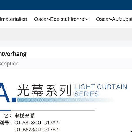
lmaterialien
Oscar-Edelstahlrohre
Oscar-Aufzugst
htvorhang
cription