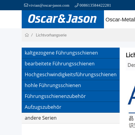
vivian@oscar-jason.com
008613584422281
Oscar-Metal
Lichtvorhangserie
kaltgezogene Führungsschienen
Lic
bearbeitete Führungsschienen
Des
Hochgeschwindigkeitsführungsschienen
hohle Führungsschienen
Führungsschienenzubehör
Aufzugszubehör
andere Serien