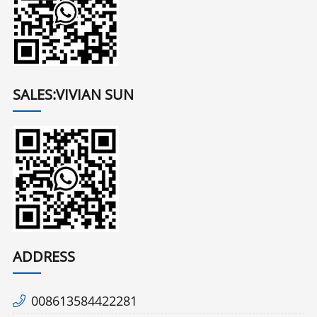
SALES:VIVIAN SUN
ADDRESS
008613584422281