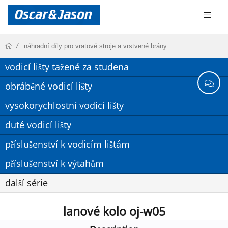
náhradní díly pro vratové stroje a vrstvené brány
vodicí lišty tažené za studena
obráběné vodicí lišty
vysokorychlostní vodicí lišty
duté vodicí lišty
příslušenství k vodicím lištám
příslušenství k výtahům
další série
lanové kolo oj-w05