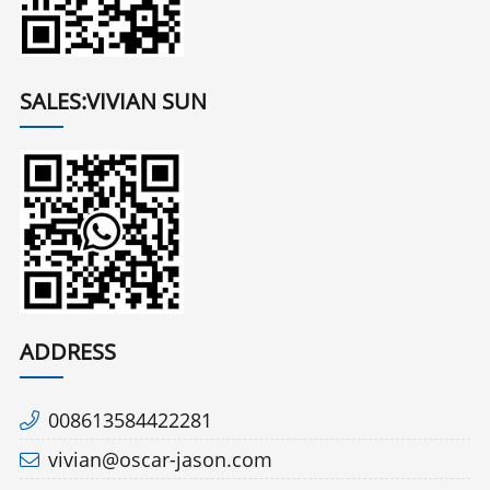
SALES:VIVIAN SUN
ADDRESS
008613584422281
vivian@oscar-jason.com