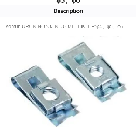
φ5、φ6
Description
somun ÜRÜN NO.:OJ-N13 ÖZELLİKLER:φ4、φ5、φ6