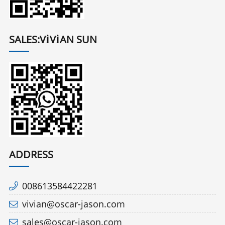
SALES:VIVIAN SUN
ADDRESS
008613584422281
vivian@oscar-jason.com
sales@oscar-jason.com