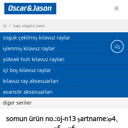
kapı sürgüsü serisi
soğuk çekilmiş kılavuz raylar
işlenmiş kılavuz raylar
yüksek hızlı kılavuz rayları
içi boş kılavuz raylar
kılavuz ray aksesuarları
asansör aksesuarları
diğer seriler
somun ürün no.:oj-n13 şartname:φ4、