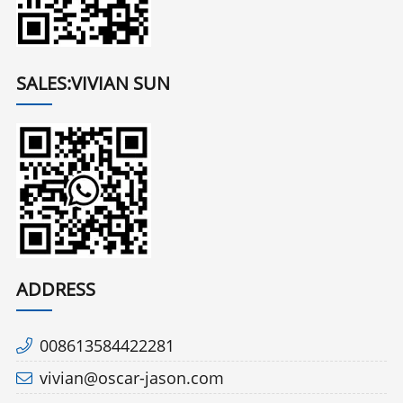
SALES:VIVIAN SUN
ADDRESS
008613584422281
vivian@oscar-jason.com