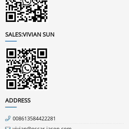
SALES:VIVIAN SUN
ADDRESS
008613584422281
vivian@oscar-jason.com