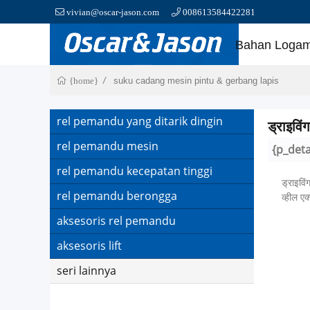
vivian@oscar-jason.com
008613584422281
Bahan Logam
suku cadang mesin pintu & gerbang lapis
{home}
rel pemandu yang ditarik dingin
ड्राइवि
rel pemandu mesin
{p_deta
rel pemandu kecepatan tinggi
ड्राइविं
rel pemandu berongga
व्हील 
aksesoris rel pemandu
aksesoris lift
seri lainnya