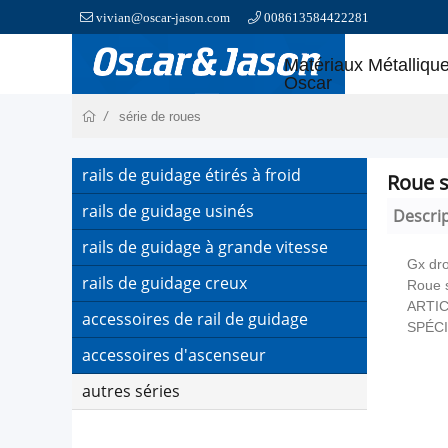
vivian@oscar-jason.com
008613584422281
Matériaux Métalliqu
Oscar
série de roues
rails de guidage étirés à froid
Roue s
rails de guidage usinés
Descri
rails de guidage à grande vitesse
Gx dro
rails de guidage creux
Roue 
ARTIC
accessoires de rail de guidage
SPÉCI
accessoires d'ascenseur
autres séries