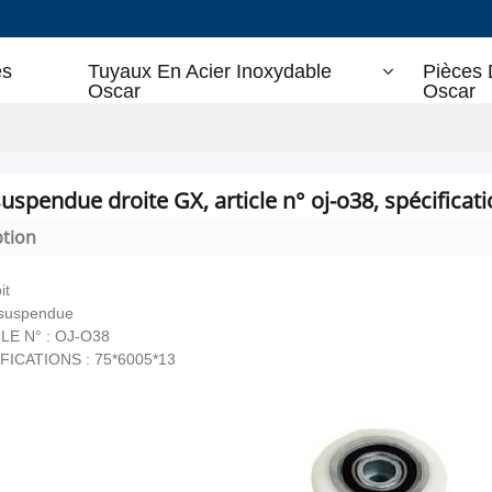
es
Tuyaux En Acier Inoxydable
Pièces 
Oscar
Oscar
uspendue droite GX, article n° oj-o38, spécificatio
ption
it
suspendue
LE N° : OJ-O38
FICATIONS : 75*6005*13