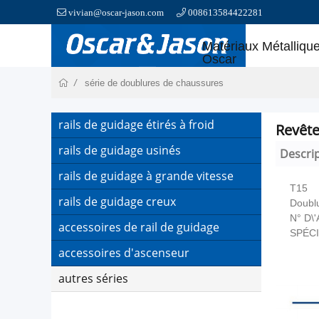
vivian@oscar-jason.com
008613584422281
Matériaux Métalliqu
Oscar
série de doublures de chaussures
rails de guidage étirés à froid
Revête
rails de guidage usinés
Descri
rails de guidage à grande vitesse
T15
rails de guidage creux
Doubl
N° D\
accessoires de rail de guidage
SPÉCI
accessoires d'ascenseur
autres séries