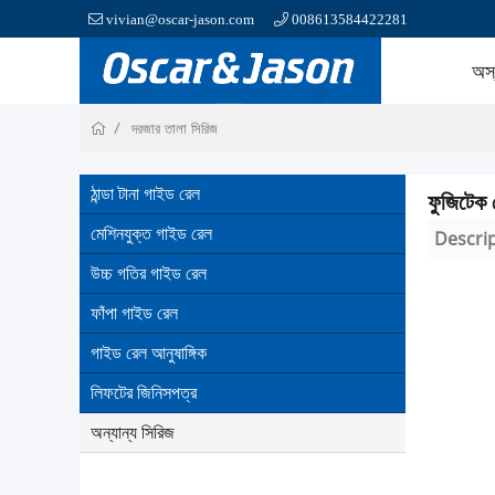
vivian@oscar-jason.com
008613584422281
অস
দরজার তালা সিরিজ
ঠান্ডা টানা গাইড রেল
ফুজিটেক
মেশিনযুক্ত গাইড রেল
Descri
উচ্চ গতির গাইড রেল
ফাঁপা গাইড রেল
গাইড রেল আনুষাঙ্গিক
লিফটের জিনিসপত্র
অন্যান্য সিরিজ